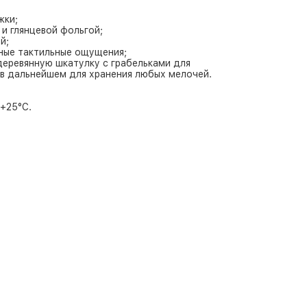
жки;
и глянцевой фольгой;
й;
тные тактильные ощущения;
деревянную шкатулку с грабельками для
в дальнейшем для хранения любых мелочей.
 +25°C.