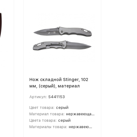
Нож складной Stinger, 102
Термобу
мм, (серый), материал
нержаве
рукояти: нержавеющая
500 мл, 
Артикул:
S441153
Артикул:
сталь (серый)
Цвет товара:
серый
Цвет това
Материал товара:
нержавеющая сталь
Материал 
Цвета товара:
серый
Объем:
5
Материалы товара:
нержавеющая cталь