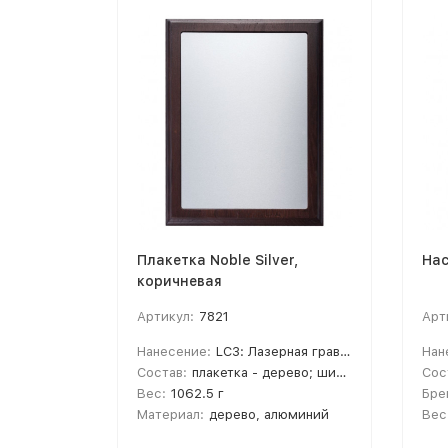
Плакетка Noble Silver,
Нас
коричневая
Артикул:
7821
Арт
Нанесение:
LC3: Лазерная гравировка, SB2: Сублимация/текстиль
Нан
Состав:
плакетка - дерево; шильда - алюминий
Сос
Вес:
1062.5 г
Бре
Материал:
дерево, алюминий
Вес