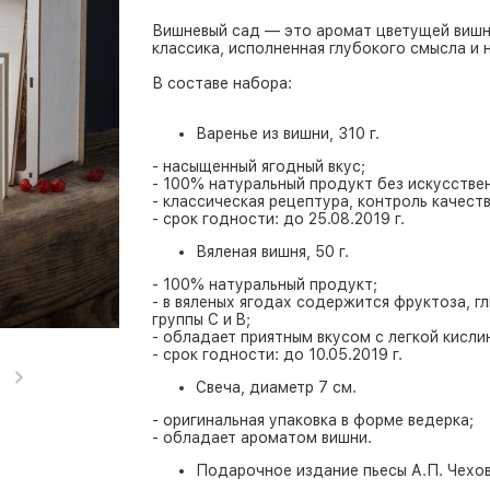
Вишневый сад — это аромат цветущей вишни
классика, исполненная глубокого смысла и 
В составе набора:
Варенье из вишни, 310 г.
- насыщенный ягодный вкус;
- 100% натуральный продукт без искусстве
- классическая рецептура, контроль качеств
- срок годности: до 25.08.2019 г.
Вяленая вишня, 50 г.
- 100% натуральный продукт;
- в вяленых ягодах содержится фруктоза, г
группы С и B;
- обладает приятным вкусом с легкой кисли
- срок годности: до 10.05.2019 г.
Свеча, диаметр 7 см.
- оригинальная упаковка в форме ведерка;
- обладает ароматом вишни.
Подарочное издание пьесы А.П. Чехо