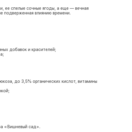
, ее спелые сочные ягоды, а еще — вечная
не подверженная влиянию времени.
нных добавок и красителей;
а;
люкоза, до 3,5% органических кислот, витамины
нкой;
ва «Вишневый сад».