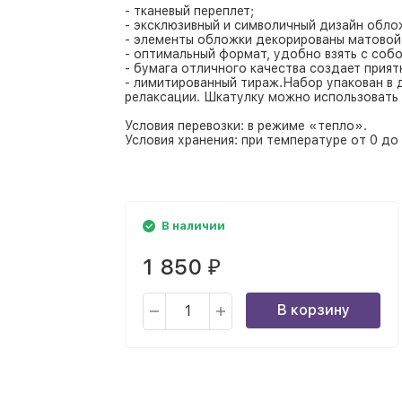
- тканевый переплет;
- эксклюзивный и символичный дизайн обло
- элементы обложки декорированы матовой 
- оптимальный формат, удобно взять с собо
- бумага отличного качества создает прия
- лимитированный тираж.Набор упакован в 
релаксации. Шкатулку можно использовать 
Условия перевозки: в режиме «тепло».
Условия хранения: при температуре от 0 до
В наличии
1 850
₽
В корзину