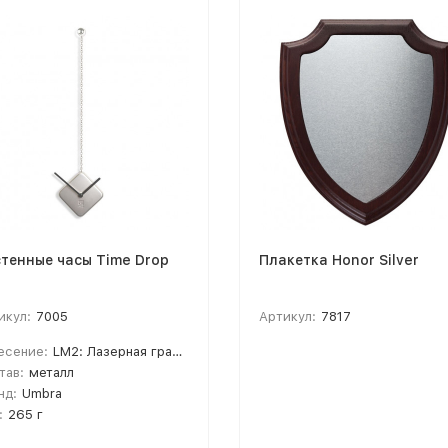
тенные часы Time Drop
Плакетка Honor Silver
икул:
7005
Артикул:
7817
есение:
LM2: Лазерная гравировка, A2: Тампопечать
тав:
металл
нд:
Umbra
:
265 г