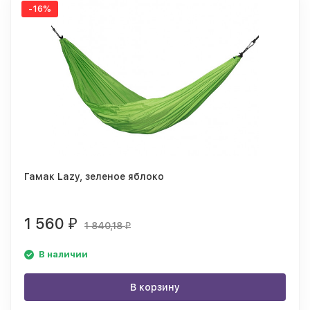
-16%
Гамак Lazy, зеленое яблоко
1 560
₽
1 840,18
₽
В наличии
В корзину