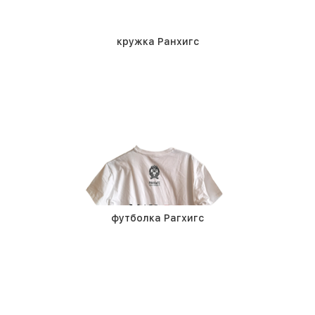
кружка Ранхигс
футболка Рагхигс