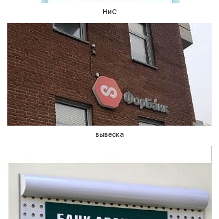
НиС
вывеска