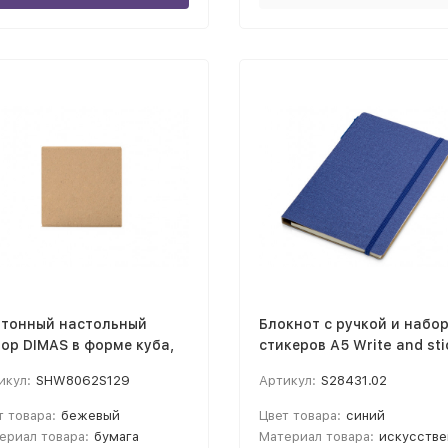
тонный настольный
Блокнот с ручкой и набо
ор DIMAS в форме куба,
стикеров А5 Write and sti
жевый
синий
икул:
SHW8062S129
Артикул:
S28431.02
т товара:
бежевый
Цвет товара:
синий
ериал товара:
бумага
Материал товара:
искусственная кожа, переработанный картон