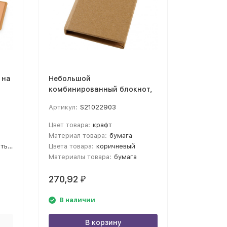
 на
Небольшой
комбинированный блокнот,
крафт
Артикул:
S21022903
Цвет товара:
крафт
Материал товара:
бумага
 смолой
Цвета товара:
коричневый
Материалы товара:
бумага
270,92
₽
В наличии
В корзину