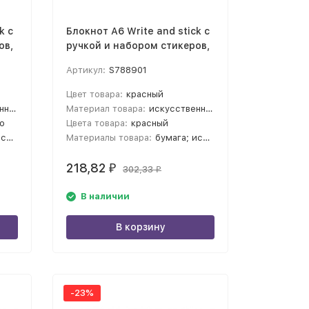
k с
Блокнот А6 Write and stick с
ов,
ручкой и набором стикеров,
красный
Артикул:
S788901
о
Цвет товара:
красный
ик, бумага
Материал товара:
искусственная кожа, переработанный картон, пластик, бумага
о
Цвета товара:
красный
кожа
Материалы товара:
бумага; искусственная кожа
218,82
₽
302,33
₽
В наличии
В корзину
-23%