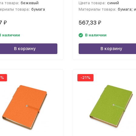
та товара:
бежевый
Цвета товара:
синий
ериалы товара:
бумага
Материалы товара:
бумага; искусственная кожа; переработанный картон/бумаг
7
567,33
₽
₽
В наличии
В наличии
В корзину
В корзину
5%
-21%