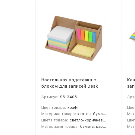
Настольная подставка с
Кан
блоком для записей Desk
зап
на
Артикул:
S613408
Арт
Цвет товара:
крафт
Цве
Материал товара:
картон, бумага
Мат
Цвета товара:
светло-коричневый
Цве
Материалы товара:
бумага; картон
Мат