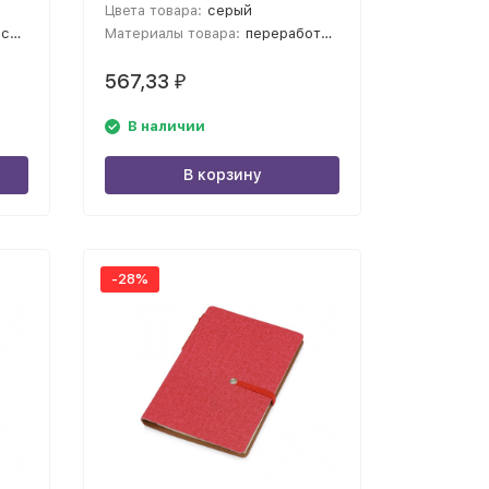
Цвета товара:
серый
а; картон
Материалы товара:
переработанный картон/бумага; искусственная кожа; картон; бумага
567,33
₽
В наличии
В корзину
-28%