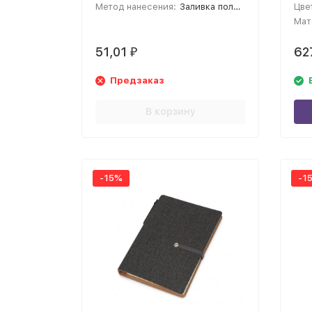
Метод нанесения:
Заливка полимерной смолой; Тампопечать
Цве
Мат
51,01
62
₽
Предзаказ
В корзину
-15%
-1