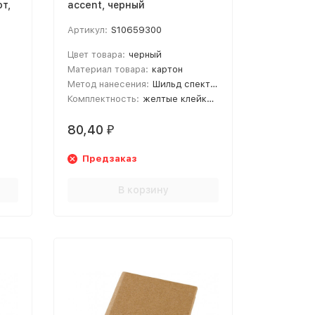
т,
accent, черный
Артикул:
S10659300
Цвет товара:
черный
Материал товара:
картон
Метод нанесения:
Шильд спектрум; Тампопечать
Комплектность:
желтые клейкие листы (7,5х7,5 см), разноцветные клейкие листы (5х1,5)
80,40
₽
Предзаказ
В корзину