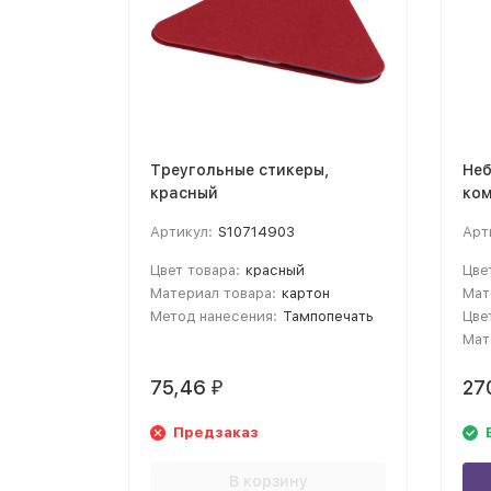
Треугольные стикеры,
Не
красный
ком
си
Артикул:
S10714903
Арт
Цвет товара:
красный
Цве
Материал товара:
картон
Мат
Метод нанесения:
Тампопечать
Цве
Мат
75,46
27
₽
Предзаказ
В корзину