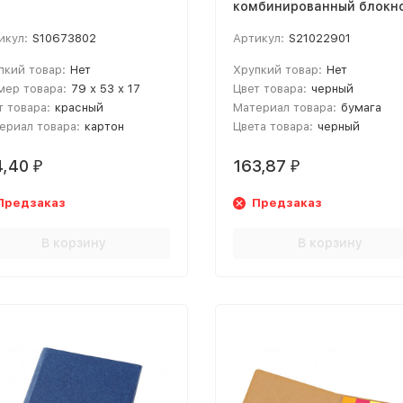
комбинированный блокно
черный
икул:
S10673802
Артикул:
S21022901
пкий товар:
Нет
Хрупкий товар:
Нет
мер товара:
79 х 53 х 17
Цвет товара:
черный
т товара:
красный
Материал товара:
бумага
ериал товара:
картон
Цвета товара:
черный
4,40
163,87
₽
₽
Предзаказ
Предзаказ
В корзину
В корзину