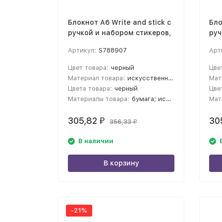
Блокнот А6 Write and stick с
Бло
ручкой и набором стикеров,
руч
черный
ор
Артикул:
S788907
Арт
Цвет товара:
черный
Цве
Материал товара:
искусственная кожа, переработанный картон, пластик, бумага
Мат
Цвета товара:
черный
Цве
Материалы товара:
бумага; искусственная кожа
Мат
305,82
30
₽
356,33
₽
В наличии
В корзину
-21%