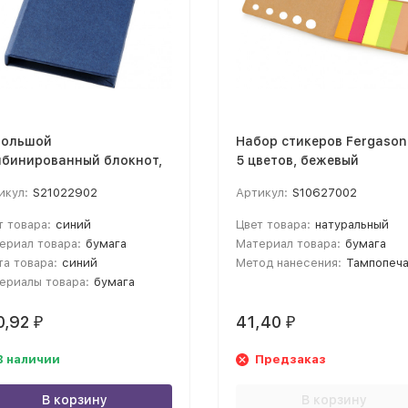
большой
Набор стикеров Fergason
бинированный блокнот,
5 цветов, бежевый
ний
икул:
S21022902
Артикул:
S10627002
т товара:
синий
Цвет товара:
натуральный
ериал товара:
бумага
Материал товара:
бумага
та товара:
синий
Метод нанесения:
Тампопечать; Заливка полимерной
ериалы товара:
бумага
0,92
41,40
₽
₽
В наличии
Предзаказ
В корзину
В корзину