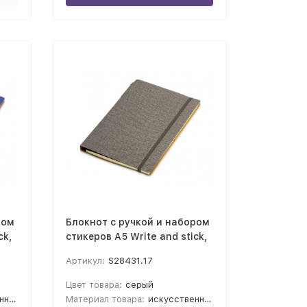
ром
Блокнот с ручкой и набором
ck,
стикеров А5 Write and stick,
серый
Артикул:
S28431.17
Цвет товара:
серый
, бумага
Материал товара:
искусственная кожа, переработанный картон, бумага