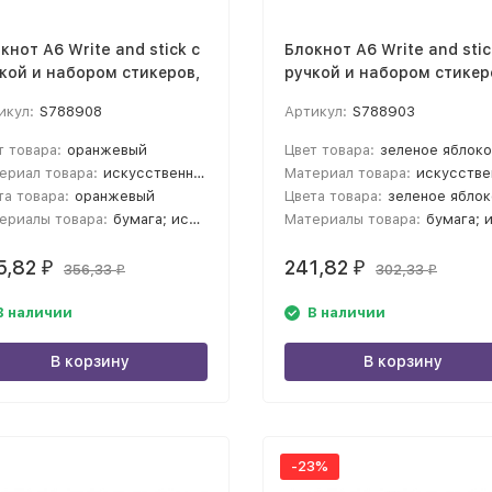
кнот А6 Write and stick с
Блокнот А6 Write and stic
кой и набором стикеров,
ручкой и набором стикер
анжевый
зеленое яблоко
икул:
S788908
Артикул:
S788903
т товара:
оранжевый
Цвет товара:
зеленое яблок
ериал товара:
искусственная кожа, переработанный картон, пластик, бумага
Материал товара:
искусственная кожа, переработанный картон, пласт
та товара:
оранжевый
Цвета товара:
зеленое яблок
ериалы товара:
бумага; искусственная кожа
Материалы товара:
бумага; искусственная 
5,82
241,82
₽
₽
356,33
302,33
₽
₽
В наличии
В наличии
В корзину
В корзину
-23%