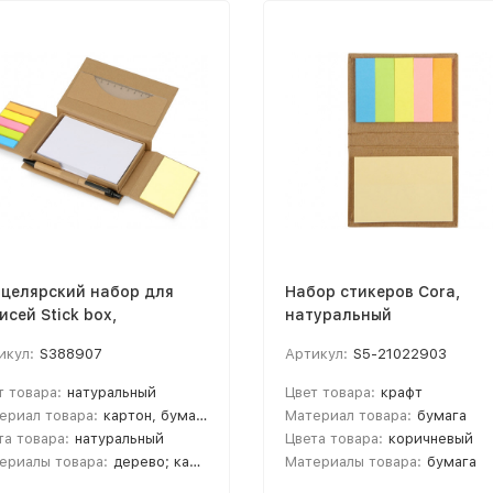
целярский набор для
Набор стикеров Cora,
исей Stick box,
натуральный
туральный
икул:
S388907
Артикул:
S5-21022903
т товара:
натуральный
Цвет товара:
крафт
ериал товара:
картон, бумага, дерево
Материал товара:
бумага
та товара:
натуральный
Цвета товара:
коричневый
ериалы товара:
дерево; картон; бумага
Материалы товара:
бумага