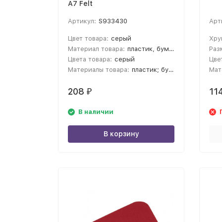
А7 Felt
Артикул:
S933430
Арт
Цвет товара:
серый
Хру
Материал товара:
пластик, бумага, RPET фетр
Раз
Цвета товара:
серый
Цве
Материалы товара:
пластик; бумага; переработанный пластик; фетр
Мат
208
11
₽
В наличии
В корзину