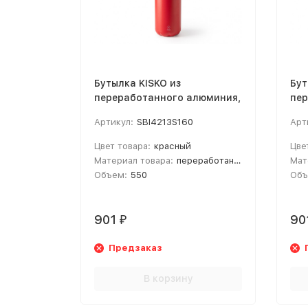
Бутылка KISKO из
Бут
переработанного алюминия,
пер
550 мл, красный
550
Артикул:
SBI4213S160
Арт
Цвет товара:
красный
Цве
Материал товара:
переработанный алюминий
Мат
Объем:
550
Объ
901
90
₽
Предзаказ
В корзину