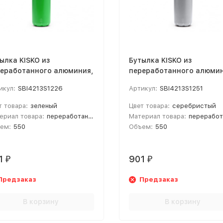
ылка KISKO из
Бутылка KISKO из
еработанного алюминия,
переработанного алюмин
 мл, папоротник
550 мл, серебристый
икул:
SBI4213S1226
Артикул:
SBI4213S1251
т товара:
зеленый
Цвет товара:
серебристый
ериал товара:
переработанный алюминий
Материал товара:
переработанный алюм
ем:
550
Объем:
550
1
901
₽
₽
Предзаказ
Предзаказ
В корзину
В корзину