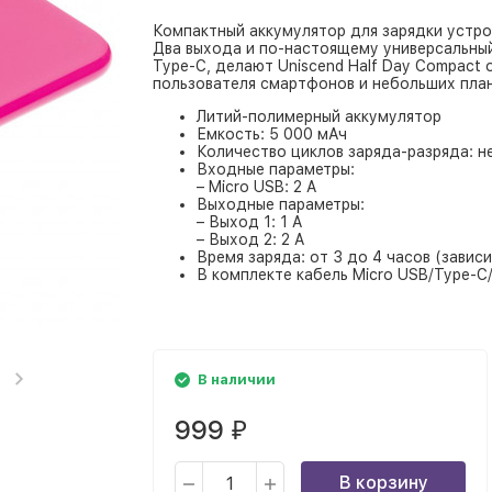
Компактный аккумулятор для зарядки устро
Два выхода и по-настоящему универсальный
Type-C, делают Uniscend Half Day Compact
пользователя смартфонов и небольших пла
Литий-полимерный аккумулятор
Емкость: 5 000 мАч
Количество циклов заряда-разряда: н
Входные параметры:
– Micro USB: 2 A
Выходные параметры:
– Выход 1: 1 A
– Выход 2: 2 A
Время заряда: от 3 до 4 часов (завис
В комплекте кабель Micro USB/Type-C/L
В наличии
999
₽
В корзину