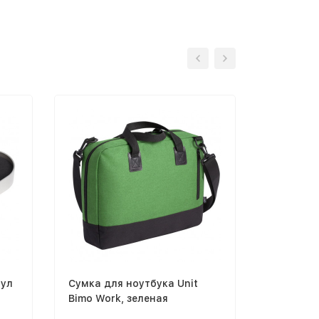
тул
Сумка для ноутбука Unit
Сумка дл
Bimo Work, зеленая
Bimo Wor