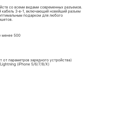
йств со всеми видами современных разъемов.
 кабель 3-в-1, включающий новейший разъем
 оптимальным подарком для любого
ншетов.
е менее 500
ит от параметров зарядного устройства)
ightning (iPhone 5/6/7/8/X)