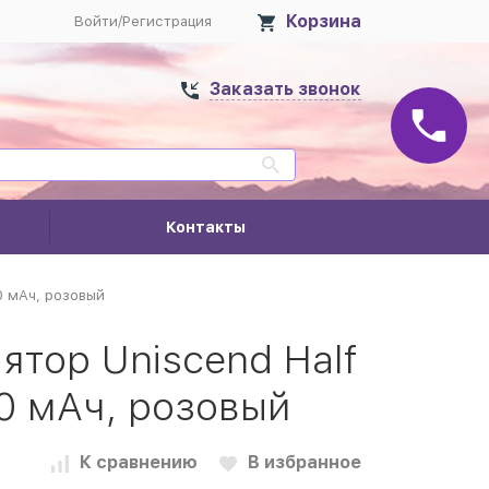
Корзина
Войти
/
Регистрация
Заказать звонок
Контакты
0 мAч, розовый
тор Uniscend Half
0 мAч, розовый
К сравнению
В избранное