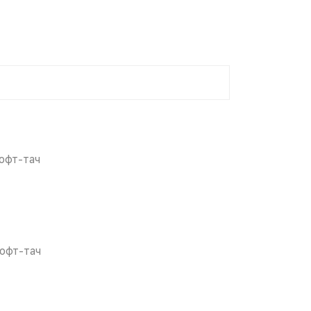
офт-тач
офт-тач