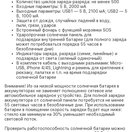
Количество циклов заряда-разряда: не менее 500
Входные параметры: 5 В, 2000 мА
Выходные параметры: USB1 — 5 В, 2100 мА; USB2 — 5
В, 1000 мА
Защита от дождя, случайных падений в воду,
пыли, грязи, ударов
Встроенный фонарь с функцией морзянки SOS
Ударопрочная солнечная панель для
подзарядки внутренней батареи (для полного заряда
может потребоваться порядка 55 часов в
безоблачные дни)
Индикаторы заряда, разряда (синие, линейные) и
подзаряда от света (зеленый одиночный)
В комплекте кабель с выходными разъемами: Micro-
USB, iPhone 4/4S, Lightning и ремень для крепления к
рюкзаку, палатке и т.п. на время подзарядки
солнечной батареи
Внимание! Из-за низкой мощности солнечная батарея в
аккумуляторах не заменяет полноценно сетевое или
автомобильное зарядное устройство. Для полной зарядки
аккумулятора от солнечной панели потребуется не менее
55 световых часов в безоблачные дни. При использовании
батареи в помещении скорость зарядки будет еще ниже:
стекло как минимум на 30% уменьшает необходимый
световой поток.
Проверить работоспособность солнечной батареи можно