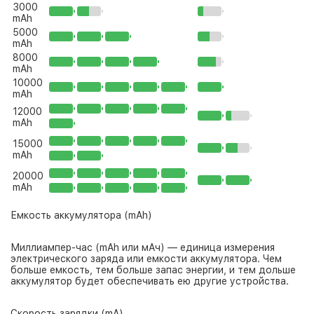
3000
mAh
5000
mAh
8000
mAh
10000
mAh
12000
mAh
15000
mAh
20000
mAh
Емкость аккумулятора (mAh)
Миллиампер-час (mAh или мАч) — единица измерения
электрического заряда или емкости аккумулятора. Чем
больше емкость, тем больше запас энергии, и тем дольше
аккумулятор будет обеспечивать ею другие устройства.
Скорость зарядки (mA)