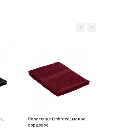
е,
Полотенце Embrace, малое,
Полотенц
бордовое
белое