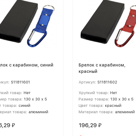
лок с карабином, синий
Брелок с карабином,
красный
икул:
S11811601
Артикул:
S11811602
пкий товар:
Нет
Хрупкий товар:
Нет
мер товара:
130 x 30 x 5
Размер товара:
130 x 30 x 5
т товара:
синий
Цвет товара:
красный
ериал товара:
алюминий
Материал товара:
алюминий
6,29
196,29
₽
₽