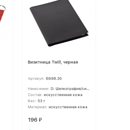
Визитница Twill, черная
Панама C
(Р)
Артикул:
6698.30
Артикул:
Нанесение:
D: Шелкография/синтетика, T1: Тиснение
Цвет това
Состав:
искусственная кожа
Материал 
Вес:
53 г
Метод нан
Материал:
искусственная кожа
Размер:
6
196
195,96
₽