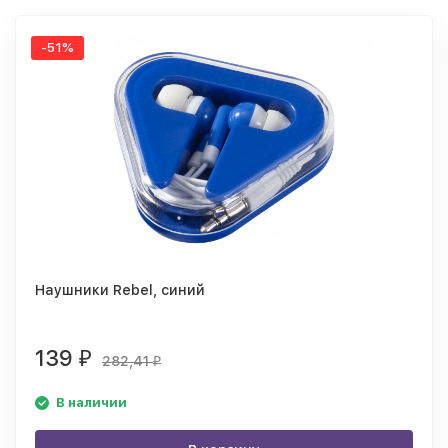
-51%
Наушники Rebel, синий
139
₽
282,41
₽
В наличии