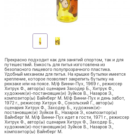
Прекрасно подходит как для занятий спортом, так и для
путешествий. Емкость для питья изготовлена из
безопасного пищевого полупрозрачного пластика.
Удобный механизм для питья. На крышке бутылки имеется
крепление, которое позволяет закрепить бутылку на
рюкзаке или на поясе. М/ф Винни-Пух, 1969 г., режиссер
Хитрук Ф., автор(ы) сценария Заходер Б., Хитрук Ф.,
художник(и)-постановщик(и) Зуйков В., Назаров Э.,
композитор(ы) Вайнберг М. М/ф Винни-Пух и день забот,
1972 г., режиссер Хитрук Ф., Сокольский Г., автор(ы)
сценария Хитрук Ф., Заходер Б., художник(и)-
постановщик(и) Зуйков В., Назаров Э., композитор(ы)
Вайнберг М. М/ф Винни-Пух идет в гости, 1971 г., режиссер
Хитрук Ф., автор(ы) сценария Хитрук Ф., Заходер Б.,
художник(и)-постановщик(и) Зуйков В., Назаров Э.,
композитор(ы) Вайнберг М.