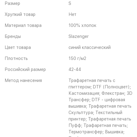
Размер
S
Хрупкий товар
Нет
Материал товара
100% хлопок
Бренды
Slazenger
Цвет товара
синий классический
Плотность
150 г/м2
Российский размер
42-44
Метод нанесения
Трафаретная печать с
глиттером; DTF (Полноцвет);
Кастомизация; Флекстран; 3D
Трансфер; DTF - цифровая
вышивка; Трафаретная печать
Скульптура; Текстильный
принтер; Трафаретная печать
Пуфф; Трафаретная печать;
Термотрансфер; Вышивка;