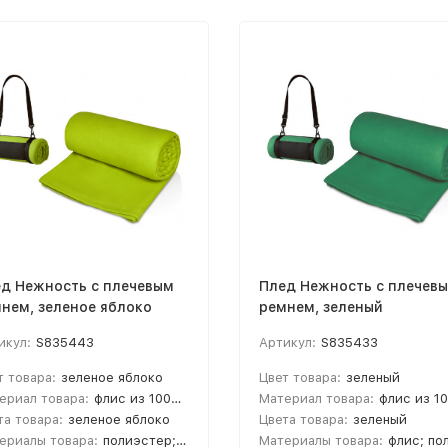
д Нежность с плечевым
Плед Нежность с плечев
нем, зеленое яблоко
ремнем, зеленый
икул:
S835443
Артикул:
S835433
т товара:
зеленое яблоко
Цвет товара:
зеленый
ериал товара:
флис из 100% полиэстера
Материал товара:
флис из 100% полиэст
та товара:
зеленое яблоко
Цвета товара:
зеленый
ериалы товара:
полиэстер; флис
Материалы товара:
флис; полиэс