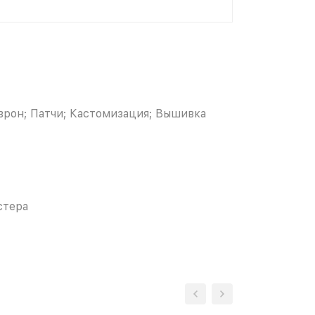
рон; Патчи; Кастомизация; Вышивка
стера