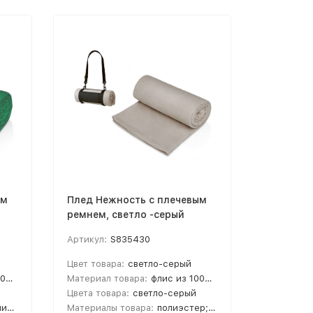
ым
Плед Нежность с плечевым
Плед Неж
ремнем, светло -серый
ремнем, 
Артикул:
S835430
Артикул:
Цвет товара:
светло-серый
Цвет това
ера
Материал товара:
флис из 100% полиэстера
Материал 
Цвета товара:
светло-серый
Цвета тов
тер
Материалы товара:
полиэстер; флис
Материалы