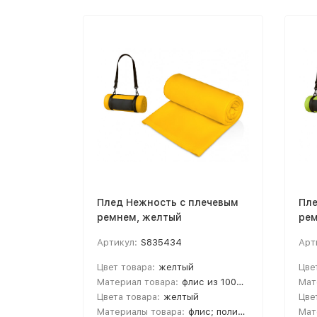
Плед Нежность с плечевым
Пле
ремнем, желтый
рем
Артикул:
S835434
Арт
Цвет товара:
желтый
Цве
Материал товара:
флис из 100% полиэстера
Мат
Цвета товара:
желтый
Цве
Материалы товара:
флис; полиэстер
Мат