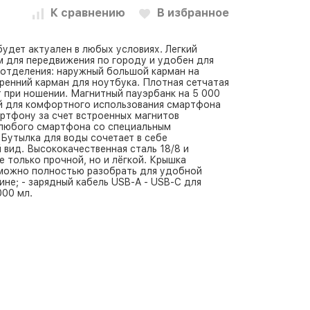
К сравнению
В избранное
удет актуален в любых условиях. Легкий
 для передвижения по городу и удобен для
 отделения: наружный большой карман на
ренний карман для ноутбука. Плотная сетчатая
 при ношении. Магнитный пауэрбанк на 5 000
й для комфортного использования смартфона
артфону за счет встроенных магнитов
я любого смартфона со специальным
 Бутылка для воды сочетает в себе
вид. Высококачественная сталь 18/8 и
 только прочной, но и лёгкой. Крышка
 можно полностью разобрать для удобной
ине; - зарядный кабель USB-A - USB-C для
000 мл.