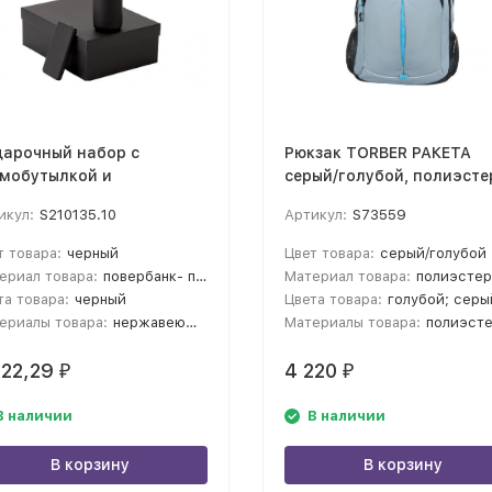
арочный набор с
Рюкзак TORBER РАКЕТА
мобутылкой и
серый/голубой, полиэсте
ербанком С2, черный
добби, 32x15x46 см, 22 л
икул:
S210135.10
Артикул:
S73559
т товара:
черный
Цвет товара:
серый/голубой
ериал товара:
повербанк- пластик с покрытием софт-тач, термобутылка- нержавеющая cталь с покрытием софт-тач
Материал товара:
полиэстер/до
та товара:
черный
Цвета товара:
голубой; серы
ериалы товара:
нержавеющая cталь; пластик; soft-touch/софт-тач
Материалы товара:
полиэст
222,29
4 220
₽
₽
В наличии
В наличии
В корзину
В корзину