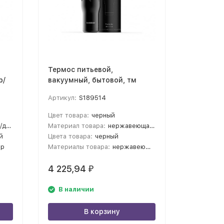
Термос питьевой,
Подароч
р/
вакуумный, бытовой, тм
термокр
bobber. Объем 0,47 литра.
повербан
Артикул:
S189514
Артикул:
Артикул Tumbler-470 Black
белый
Coffee
Цвет товара:
черный
Цвет това
бби
Материал товара:
нержавеющая сталь, пластик
Материал 
й
Цвета товара:
черный
Цвета тов
ер
Материалы товара:
нержавеющая cталь
Материалы
4 225,94
4 228,
₽
В наличии
В нал
В корзину