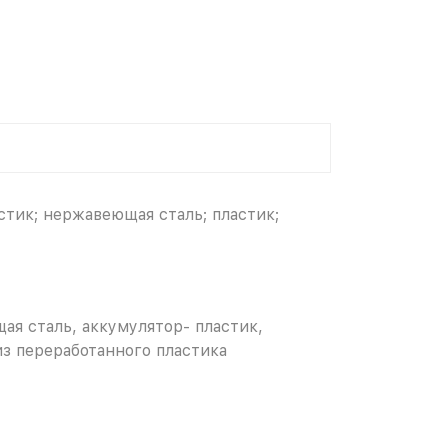
стик; нержавеющая cталь; пластик;
ая cталь, аккумулятор- пластик,
из переработанного пластика