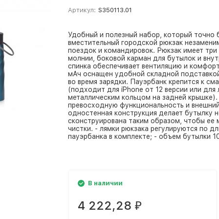
Артикул:
S350113.01
Удобный и полезный набор, который точно б
вместительный городской рюкзак незаменим
поездок и командировок. Рюкзак имеет три
молнии, боковой карман для бутылок и внут
спинка обеспечивает вентиляцию и комфорт
мАч оснащен удобной складной подставко
во время зарядки. Пауэрбанк крепится к см
(подходит для iPhone от 12 версии или дл
металлическим кольцом на задней крышке).
превосходную функциональность и внешний 
одностенная конструкция делает бутылку не
сконструирована таким образом, чтобы ее
чистки. - лямки рюкзака регулируются по дл
пауэрбанка в комплекте; - объем бутылки 1
В наличии
4 222,28
₽