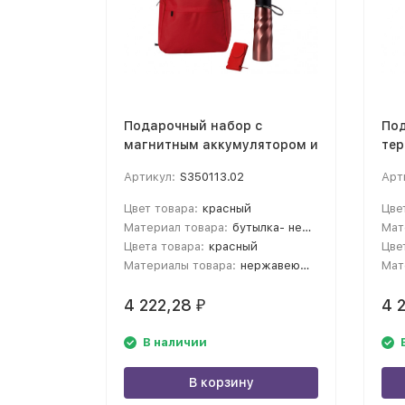
Подарочный набор с
Под
магнитным аккумулятором и
тер
бутылкой для воды
пов
Артикул:
S350113.02
Арт
Waterpower, красный
Цвет товара:
красный
Цве
Материал товара:
бутылка- нержавеющая cталь, аккумулятор- пластик, рюкзак- полиэстер из переработанного пластика
Мат
Цвета товара:
красный
Цве
Материалы товара:
нержавеющая cталь; переработанный пластик; полиэстер; пластик
Мат
4 222,28
4 
₽
В наличии
В корзину