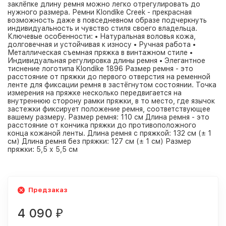
заклёпке длину ремня можно легко отрегулировать до
нужного размера. Ремни Klondike Creek - прекрасная
возможность даже в повседневном образе подчеркнуть
индивидуальность и чувство стиля своего владельца.
Ключевые особенности: • Натуральная воловья кожа,
долговечная и устойчивая к износу • Ручная работа •
Металлическая съемная пряжка в винтажном стиле •
Индивидуальная регулировка длины ремня • Элегантное
тиснение логотипа Klondike 1896 Размер ремня - это
расстояние от пряжки до первого отверстия на ременной
ленте для фиксации ремня в застёгнутом состоянии. Точка
измерения на пряжке несколько передвигается на
внутреннюю сторону рамки пряжки, в то место, где язычок
застежки фиксирует положение ремня, соответствующее
вашему размеру. Размер ремня: 110 см Длина ремня - это
расстояние от кончика пряжки до противоположного
конца кожаной ленты. Длина ремня с пряжкой: 132 см (± 1
см) Длина ремня без пряжки: 127 см (± 1 см) Размер
пряжки: 5,5 х 5,5 см
Предзаказ
4 090
₽