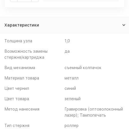
Характеристики
Толщина узла
1,0
Возможность замены
да
стержня/картриджа
Вид механизма
съемный колпачок
Материал товара
металл
Цвет чернил
синий
Цвет товара
зеленый
Метод нанесения
Гравировка (оптоволоконный
лазер); Тампопечать
Тип стержня
роллер