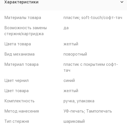
Характеристики
Материалы товара
пластик; soft-touch/софт-тач
Возможность замены
да
стержня/картриджа
Цвета товара
желтый
Вид механизма
поворотный
Материал товара
пластик с покрытием софт-
тач
Цвет чернил
синий
Цвет товара
желтый
Комплектность
ручка, упаковка
Метод нанесения
УФ-печать; Тампопечать
Тип стержня
шариковый