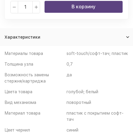
В корзину
Характеристики
Материалы товара
soft-touch/софт-тач; пластик
Толщина узла
0,7
Возможность замены
да
стержня/картриджа
Цвета товара
голубой; белый
Вид механизма
поворотный
Материал товара
пластик с покрытием софт-
тач
Цвет чернил
синий