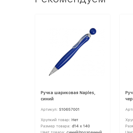
Ручка шариковая Naples,
Руч
синий
че
Артикул:
S10657001
Арт
Хрупкий товар:
Нет
Хру
Размер товара:
d14 х 140
Раз
Цвет товара:
синий/прозрачный
Цве