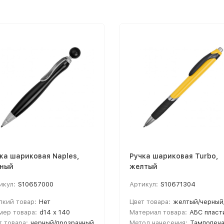
ка шариковая Naples,
Ручка шариковая Turbo,
рный
желтый
икул:
S10657000
Артикул:
S10671304
пкий товар:
Нет
Цвет товара:
желтый/черный/серебрис
мер товара:
d14 х 140
Материал товара:
АБС пласт
т товара:
черный/прозрачный
Метод нанесения:
Тампопечать; УФ-п