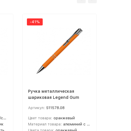
-41%
Ручка металлическая
Ручка ме
шариковая Legend Gum
шариков
софт-тач, оранжевый
софт-тач
Артикул:
S11578.08
Артикул:
тый
Цвет товара:
оранжевый
Цвет това
ик
Материал товара:
алюминий с покрытием софт-тач
Материал 
ечать
Цвета товара:
оранжевый
Цвета тов