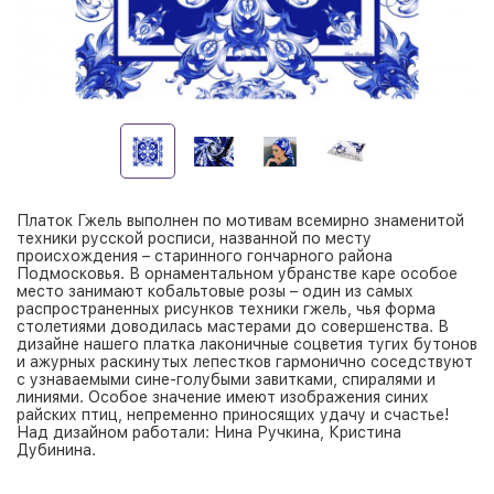
Платок Гжель выполнен по мотивам всемирно знаменитой
техники русской росписи, названной по месту
происхождения – старинного гончарного района
Подмосковья. В орнаментальном убранстве каре особое
место занимают кобальтовые розы – один из самых
распространенных рисунков техники гжель, чья форма
столетиями доводилась мастерами до совершенства. В
дизайне нашего платка лаконичные соцветия тугих бутонов
и ажурных раскинутых лепестков гармонично соседствуют
с узнаваемыми сине-голубыми завитками, спиралями и
линиями. Особое значение имеют изображения синих
райских птиц, непременно приносящих удачу и счастье!
Над дизайном работали: Нина Ручкина, Кристина
Дубинина.