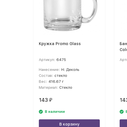
Кружка Promo Glass
Бан
Col
Артикул:
6475
Арт
Нанесение:
H: Деколь
Состав:
стекло
Вес:
416.67 г
Материал:
Стекло
143
14
₽
В наличии
В корзину