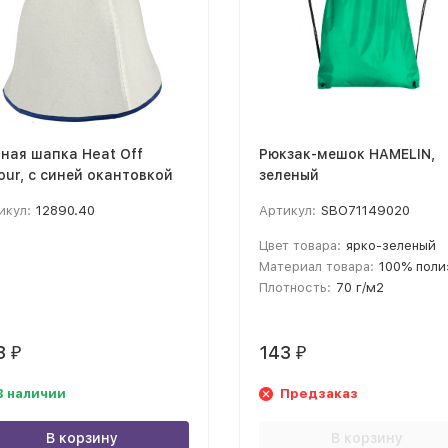
ная шапка Heat Off
Рюкзак-мешок HAMELIN,
our, с синей окантовкой
зеленый
икул:
12890.40
Артикул:
SBO71149020
Цвет товара:
ярко-зеленый
Материал товара:
100% полиэстер 
Плотность:
70 г/м2
3
143
₽
₽
В наличии
Предзаказ
В корзину
В корзину