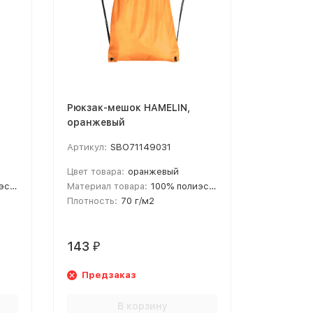
Рюкзак-мешок HAMELIN,
Рюкзак-
оранжевый
светло-р
Артикул:
SBO71149031
Артикул:
Цвет товара:
оранжевый
Цвет това
210D
Материал товара:
100% полиэстер 210D
Материал 
Плотность:
70 г/м2
Плотность
143
143
₽
₽
Предзаказ
Предз
В корзину