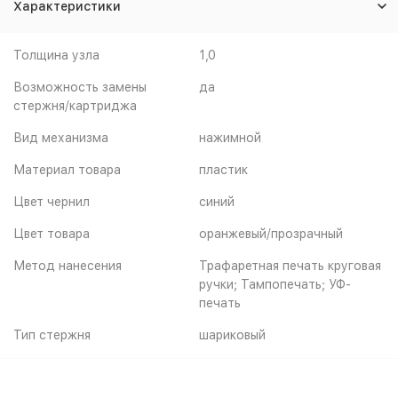
Характеристики
Толщина узла
1,0
Возможность замены
да
стержня/картриджа
Вид механизма
нажимной
Материал товара
пластик
Цвет чернил
синий
Цвет товара
оранжевый/прозрачный
Метод нанесения
Трафаретная печать круговая
ручки; Тампопечать; УФ-
печать
Тип стержня
шариковый