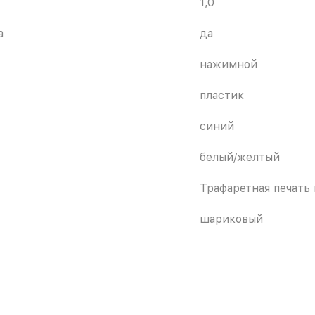
1,0
а
да
нажимной
пластик
синий
белый/желтый
Трафаретная печать 
шариковый