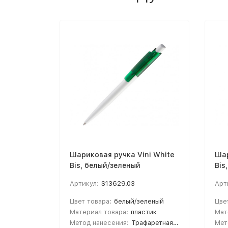
Шариковая ручка Vini White
Шар
Bis, белый/зеленый
Bis
Артикул:
S13629.03
Арт
Цвет товара:
белый/зеленый
Цве
Материал товара:
пластик
Мат
Метод нанесения:
Трафаретная печать круговая ручки; Тампопечать; УФ-печать
Мет