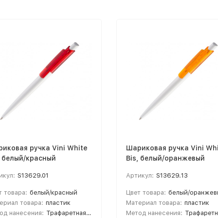
иковая ручка Vini White
Шариковая ручка Vini Wh
, белый/красный
Bis, белый/оранжевый
икул:
S13629.01
Артикул:
S13629.13
т товара:
белый/красный
Цвет товара:
белый/оранжев
ериал товара:
пластик
Материал товара:
пластик
од нанесения:
Трафаретная печать круговая ручки; Тампопечать; УФ-печать
Метод нанесения:
Трафаретная печать круговая ручки; Тампопечать;