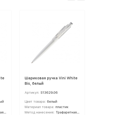
ite
Шариковая ручка Vini White
Шарикова
Bis, белый
Bis, бел
Артикул:
S13629.06
Артикул:
ый
Цвет товара:
белый
Цвет това
Материал товара:
пластик
Материал 
 УФ-печать
Метод нанесения:
Трафаретная печать круговая ручки; Тампопечать; УФ-печать
Метод нан