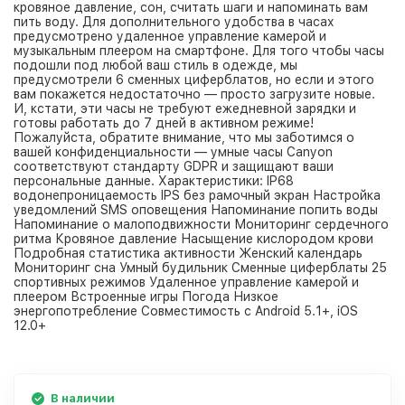
кровяное давление, сон, считать шаги и напоминать вам
пить воду. Для дополнительного удобства в часах
предусмотрено удаленное управление камерой и
музыкальным плеером на смартфоне. Для того чтобы часы
подошли под любой ваш стиль в одежде, мы
предусмотрели 6 сменных циферблатов, но если и этого
вам покажется недостаточно — просто загрузите новые.
И, кстати, эти часы не требуют ежедневной зарядки и
готовы работать до 7 дней в активном режиме!
Пожалуйста, обратите внимание, что мы заботимся о
вашей конфиденциальности — умные часы Canyon
соответствуют стандарту GDPR и защищают ваши
персональные данные. Характеристики: IP68
водонепроницаемость IPS без рамочный экран Настройка
уведомлений SMS оповещения Напоминание попить воды
Напоминание о малоподвижности Мониторинг сердечного
ритма Кровяное давление Насыщение кислородом крови
Подробная статистика активности Женский календарь
Мониторинг сна Умный будильник Сменные циферблаты 25
спортивных режимов Удаленное управление камерой и
плеером Встроенные игры Погода Низкое
энергопотребление Совместимость с Android 5.1+, iOS
12.0+
В наличии