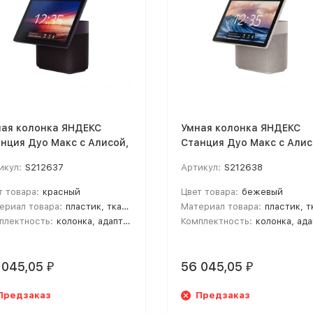
ая колонка ЯНДЕКС
Умная колонка ЯНДЕКС
нция Дуо Макс с Алисой,
Станция Дуо Макс с Алис
igbee, 60 Вт, цвет:
с Zigbee, 60 Вт, цвет:
икул:
S212637
Артикул:
S212638
сный (YNDX-00055RED)
бежевый (YNDX-00055BIE)
т товара:
красный
Цвет товара:
бежевый
ериал товара:
пластик, ткань, стекло
Материал товара:
пластик, ткань, ст
плектность:
колонка, адаптер питания
Комплектность:
колонка, адаптер пит
 045,05
56 045,05
₽
₽
Предзаказ
Предзаказ