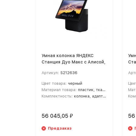
Умная колонка ЯНДЕКС
Умн
Станция Дуо Макс с Алисой,
Ста
с Zigbee, 60 Вт, цвет: черный
с Z
Артикул:
S212636
Арт
(YNDX-00055BLK)
кра
Цвет товара:
черный
Цве
Материал товара:
пластик, ткань, стекло
Мат
Комплектность:
колонка, адаптер питания
Ком
56 045,05
56
₽
Предзаказ