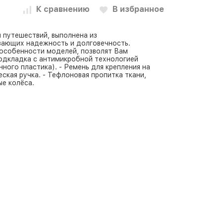
К сравнению
В избранное
я путешествий, выполнена из
вающих надежность и долговечность.
 особенности моделей, позволят Вам
Подкладка с антимикробной технологией
ного пластика). - Ремень для крепления на
еская ручка. - Тефлоновая пропитка ткани,
ые колёса.