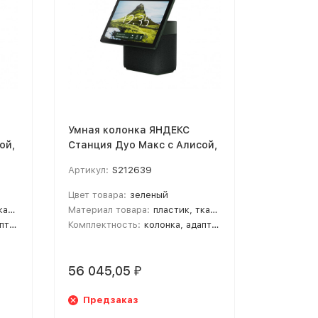
Умная колонка ЯНДЕКС
Бумажник
ой,
Станция Дуо Макс с Алисой,
Graine. S
с Zigbee, 60 Вт, цвет:
Артикул:
S212639
Артикул:
зеленый (YNDX-00055GRN)
Цвет товара:
зеленый
Хрупкий т
екло
Материал товара:
пластик, ткань, стекло
Размер то
ания
Комплектность:
колонка, адаптер питания
Цвет това
Материал 
56 045,05
57 200
₽
Предзаказ
Предз