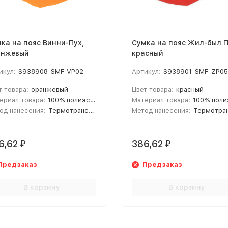
ка на пояс Винни-Пух,
Сумка на пояс Жил-был П
анжевый
красный
икул:
S938908-SMF-VP02
Артикул:
S938901-SMF-ZP0
т товара:
оранжевый
Цвет товара:
красный
ериал товара:
100% полиэстер 600D
Материал товара:
100% полиэстер 
од нанесения:
Термотрансфер
Метод нанесения:
Термотрансф
6,62
386,62
₽
₽
Предзаказ
Предзаказ
В корзину
В корзину