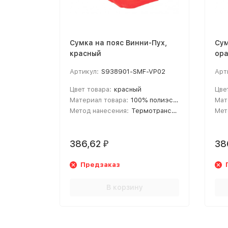
Сумка на пояс Винни-Пух,
Сум
красный
ор
Артикул:
S938901-SMF-VP02
Арт
Цвет товара:
красный
Цве
Материал товара:
100% полиэстер 600D
Мат
Метод нанесения:
Термотрансфер
Мет
386,62
38
₽
Предзаказ
В корзину