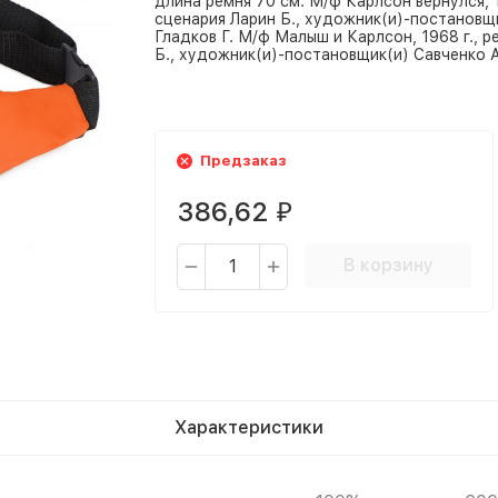
длина ремня 70 см. М/ф Карлсон вернулся, 1
сценария Ларин Б., художник(и)-постановщи
Гладков Г. М/ф Малыш и Карлсон, 1968 г., р
Б., художник(и)-постановщик(и) Савченко А
Предзаказ
386,62
₽
В корзину
Характеристики