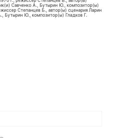
970 г., режиссер Степанцев Б., автор(ы)
к(и) Савченко А., Бутырин Ю., композитор(ы)
ежиссер Степанцев Б., автор(ы) сценария Ларин
., Бутырин Ю., композитор(ы) Гладков Г.