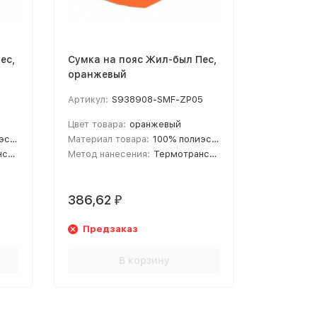
ес,
Сумка на пояс Жил-был Пес,
Сумка на
оранжевый
красный
5
Артикул:
S938908-SMF-ZP05
Артикул:
Цвет товара:
оранжевый
Цвет това
600D
Материал товара:
100% полиэстер 600D
Материал 
ер
Метод нанесения:
Термотрансфер
Метод нан
386,62
386,62
₽
Предзаказ
Предз
В корзину