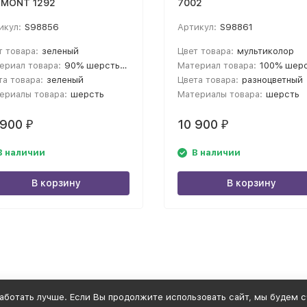
RMONT 1292
7002
икул:
S98856
Артикул:
S98861
т товара:
зеленый
Цвет товара:
мультиколор
ериал товара:
90% шерсть мериноса 10% альпака
Материал товара:
100% шерсть мерин
та товара:
зеленый
Цвета товара:
разноцветный
ериалы товара:
шерсть
Материалы товара:
шерсть
 900
10 900
₽
₽
В наличии
В наличии
В корзину
В корзину
аботать лучше. Если Вы продолжите использовать сайт, мы будем сч
2001-2026 © Sorelli
Политика персональных данных
Публичная оферта