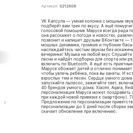
Артикул:
S212606
VK Капсула — умная колонка с мощным зву
подберёт вам трек по вкусу. А ещё помурчи
голосовой помощник Маруся всегда рада по
она расскажет о погоде и новостях, развле
позвонит и напишет друзьям ВКонтакте — т
мощных динамика, громкие и глубокие басы
наслаждайтесь чистым звуком без искажен
вечеринке! Музыка на любой вкус Слушайте
песни и найдёт подборки для спорта или ре
включить по Bluetooth. А ещё есть приятны
Маруся обожает детей и отлично понимает и
чтобы увлечь ребёнка, пока вы заняты. И е
взрослых тем и песен. Сердце умного дома
запускайте пылесос, зажигайте свет, включ
40 брендов умного дома: Xiaomi, Aqara, Red
персонализация Маруся может поздравить с
при каждой новой привязке к смартфону). 
Предложение по персонализации приветстви
персонализации до 5 дней после сборки за
скачает обновление при включении).