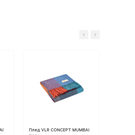
AI
Плед VLR CONCEPT MUMBAI
Плед VL