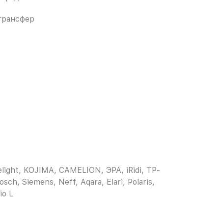
трансфер
light, KOJIMA, CAMELION, ЭРА, iRidi, TP-
osch, Siemens, Neff, Aqara, Elari, Polaris,
io L