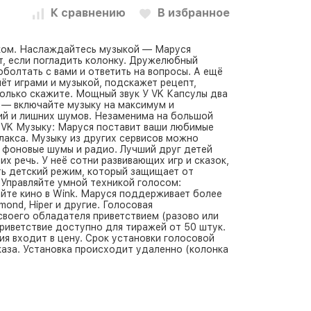
К сравнению
В избранное
ком. Наслаждайтесь музыкой — Маруся
т, если погладить колонку. Дружелюбный
болтать с вами и ответить на вопросы. А ещё
чёт играми и музыкой, подскажет рецепт,
олько скажите. Мощный звук У VK Капсулы два
 — включайте музыку на максимум и
ий и лишних шумов. Незаменима на большой
 VK Музыку: Маруся поставит ваши любимые
лакса. Музыку из других сервисов можно
е фоновые шумы и радио. Лучший друг детей
х речь. У неё сотни развивающих игр и сказок,
сть детский режим, который защищает от
 Управляйте умной техникой голосом:
айте кино в Wink. Маруся поддерживает более
mond, Hiper и другие. Голосовая
воего обладателя приветствием (разово или
Приветствие доступно для тиражей от 50 штук.
я входит в цену. Срок установки голосовой
каза. Установка происходит удаленно (колонка