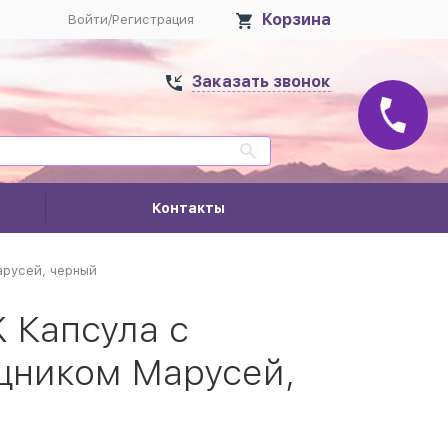
Корзина
Войти
/
Регистрация
Заказать звонок
Контакты
арусей, черный
 Капсула с
щником Марусей,