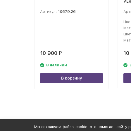
VE
Артикул:
10679.26
Арт
Цве
Мат
Цве
Мат
10 900
10
₽
В наличии
В корзину
Мы cохраняем файлы cookie: это помогает сайту р