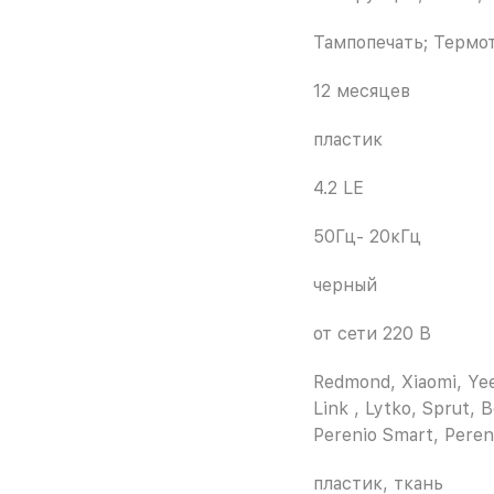
Тампопечать; Термо
12 месяцев
пластик
4.2 LE
50Гц- 20кГц
черный
от сети 220 В
Redmond, Xiaomi, Yee
Link , Lytko, Sprut, B
Perenio Smart, Peren
пластик, ткань