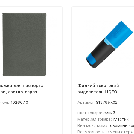
ожка для паспорта
Жидкий текстовый
on, светло-серая
выделитель LIQEO
HIGHLIGHTER MINI, синий
икул:
10266.10
Артикул:
S187957.02
Цвет товара:
синий
Материал товара:
пластик
Вид механизма:
съемный колпач