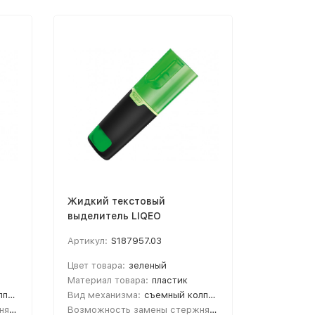
Жидкий текстовый
Жидкий 
выделитель LIQEO
выделите
HIGHLIGHTER MINI, зеленый
HIGHLIGH
Артикул:
S187957.03
Артикул:
Цвет товара:
зеленый
Цвет това
Материал товара:
пластик
Материал 
ок
Вид механизма:
съемный колпачок
Вид механ
Возможность замены стержня/картриджа:
нет
Возможность замены стержня/картриджа:
нет