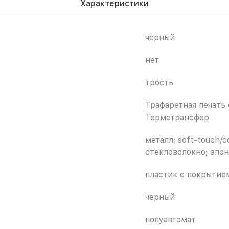
Характеристики
черный
нет
трость
Трафаретная печать 
Термотрансфер
металл; soft-touch/
стекловолокно; эпо
пластик с покрытием
черный
полуавтомат