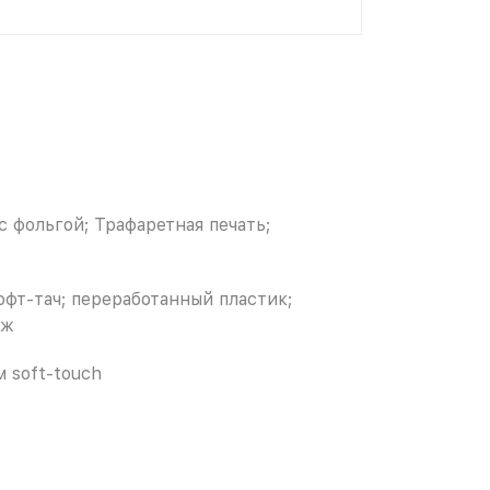
с фольгой; Трафаретная печать;
софт-тач; переработанный пластик;
нж
 soft-touch