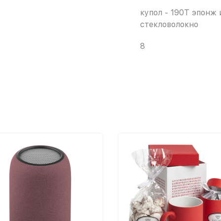
купол - 190Т эпонж 
стекловолокно
8