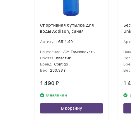
Спортивная бутылка для
Бес
воды Addison, синяя
Uni
Артикул:
6511.40
Арт
Нанесение:
A2: Тампопечать
Нан
Состав:
пластик
Сос
Бренд:
Contigo
Бре
Вес:
283.33 г
Вес
1 490
1 
₽
В наличии
В корзину