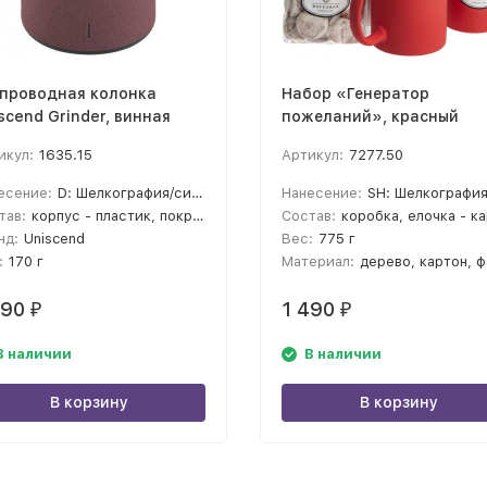
проводная колонка
Набор «Генератор
scend Grinder, винная
пожеланий», красный
икул:
1635.15
Артикул:
7277.50
есение:
D: Шелкография/синтетика, A2: Тампопечать
Нанесение:
SH: Шелкография, LR: Гравировка по окружности, LC2: Лазерная гравировка, A2: Тамп
тав:
корпус - пластик, покрытие имитирующее камень; решетка - металл
Состав:
коробка, елочка - картон; кружка - фаянс; тубус - картон; открытка 
нд:
Uniscend
Вес:
775 г
:
170 г
Материал:
дерево, картон, фа
490
1 490
₽
₽
В наличии
В наличии
В корзину
В корзину