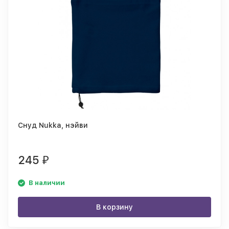
Снуд Nukka, нэйви
245
₽
В наличии
В корзину